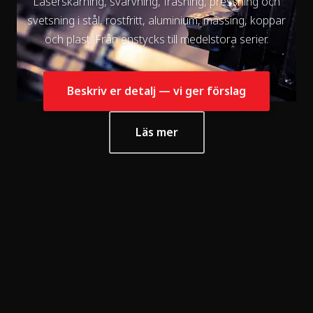
Laserskärning, svarvning, fräsning, pressning och
svetsning i stål, rostfritt, aluminium, mässing, koppar
och plast. Från enstycks till medelstora serier.
Beskriv er detalj — vi ger förslag
Läs mer