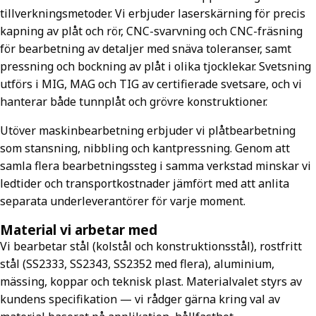
tillverkningsmetoder. Vi erbjuder laserskärning för precis
kapning av plåt och rör, CNC-svarvning och CNC-fräsning
för bearbetning av detaljer med snäva toleranser, samt
pressning och bockning av plåt i olika tjocklekar. Svetsning
utförs i MIG, MAG och TIG av certifierade svetsare, och vi
hanterar både tunnplåt och grövre konstruktioner.
Utöver maskinbearbetning erbjuder vi plåtbearbetning
som stansning, nibbling och kantpressning. Genom att
samla flera bearbetningssteg i samma verkstad minskar vi
ledtider och transportkostnader jämfört med att anlita
separata underleverantörer för varje moment.
Material vi arbetar med
Vi bearbetar stål (kolstål och konstruktionsstål), rostfritt
stål (SS2333, SS2343, SS2352 med flera), aluminium,
mässing, koppar och teknisk plast. Materialvalet styrs av
kundens specifikation — vi rådger gärna kring val av